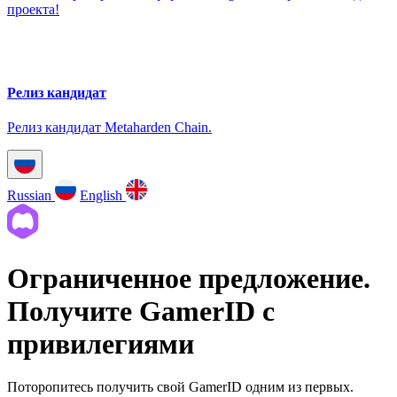
проекта!
Релиз кандидат
Релиз кандидат Metaharden Chain.
Russian
English
Ограниченное предложение.
Получите GamerID с
привилегиями
Поторопитесь получить свой GamerID одним из первых.