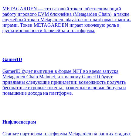
METAGARDEN — это газовый токен, обеспечивающий
работу игрового EVM блокчейна (Metagarden Chain), а также
служебный токен Metagarden, play-to-earn платформы с мини-
играми. Токен METAGARDEN играет ключевую роль в
функциональности блокчейна и платформы.
GamerID
GamerID будет выпущен в форме NFT во время запуска
Metagarden Chain Mainnet, и к вашему GamerID будут
привязаны следующие привилегии: возможность получать
бесплатные игровые токены, различные игровые бонусы и
повышение дохода на платформе.
Инфлюенсерам
Станьте партнером платформы Metagarden на ранних стадиях