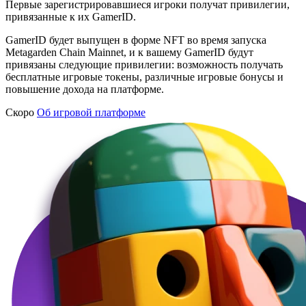
Первые зарегистрировавшиеся игроки получат привилегии,
привязанные к их GamerID.
GamerID будет выпущен в форме NFT во время запуска
Metagarden Chain Mainnet, и к вашему GamerID будут
привязаны следующие привилегии: возможность получать
бесплатные игровые токены, различные игровые бонусы и
повышение дохода на платформе.
Скоро
Об игровой платформе